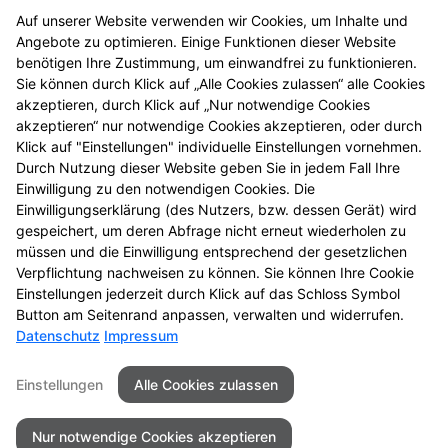
Auf unserer Website verwenden wir Cookies, um Inhalte und
Mikrobiologische Therapie
Angebote zu optimieren. Einige Funktionen dieser Website
benötigen Ihre Zustimmung, um einwandfrei zu funktionieren.
Sie können durch Klick auf „Alle Cookies zulassen“ alle Cookies
Reise- und Impfberatung
akzeptieren, durch Klick auf „Nur notwendige Cookies
akzeptieren“ nur notwendige Cookies akzeptieren, oder durch
Tee und Heilkräuter
Klick auf "Einstellungen" individuelle Einstellungen vornehmen.
Durch Nutzung dieser Website geben Sie in jedem Fall Ihre
Einwilligung zu den notwendigen Cookies. Die
Wohlbefinden durch Fitness
Einwilligungserklärung (des Nutzers, bzw. dessen Gerät) wird
gespeichert, um deren Abfrage nicht erneut wiederholen zu
müssen und die Einwilligung entsprechend der gesetzlichen
Zahnpflege und Zahnschutz
Verpflichtung nachweisen zu können. Sie können Ihre Cookie
Einstellungen jederzeit durch Klick auf das Schloss Symbol
Button am Seitenrand anpassen, verwalten und widerrufen.
Datenschutz
Impressum
Seitenübersicht
Kontakt
Impressum
Einstellungen
Alle Cookies zulassen
Datenschutz
Barrierefreiheit
Nur notwendige Cookies akzeptieren
© 2026 Schloss Apotheke